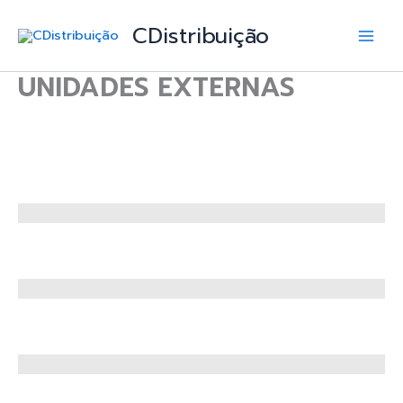
Skip
Main
CDistribuição
to
Men
content
UNIDADES EXTERNAS