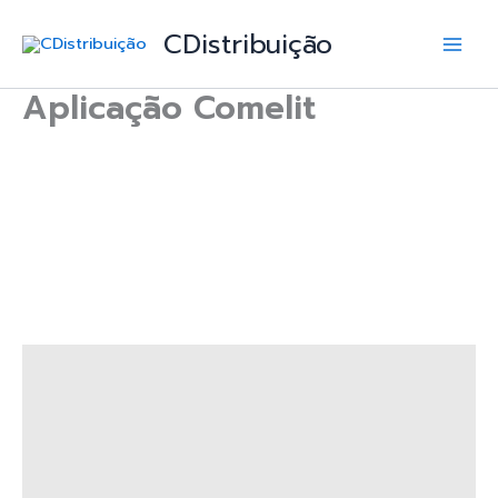
Skip
Main
CDistribuição
to
Men
content
Aplicação Comelit