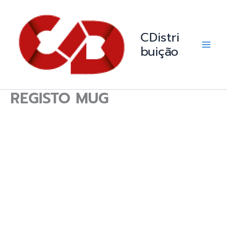
Skip
Main
to
Men
content
CDistri
buição
REGISTO MUG